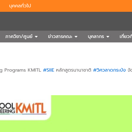
บุคคลทั่วไป
n Outbound
Open ภาควิชา/ศูนย์
Open ข่าวสารคณะ
Open บุคลา
ภาควิชา/ศูนย์
ข่าวสารคณะ
บุคลากร
เกี่ย
ring Programs KMITL
#SIIE
หลักสูตรนานาชาติ
#วิศวลาดกระบัง
จั