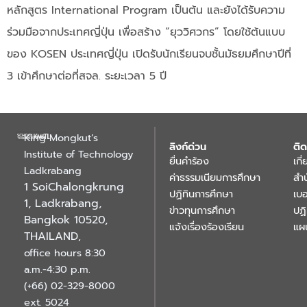
หลักสูตร International Program เป็นต้น และยังได้รับความ
ร่วมมือจากประเทศญี่ปุ่น เพื่อสร้าง “ยุววิศวกร” โดยใช้ต้นแบบ
ของ KOSEN ประเทศญี่ปุ่น เปิดรับนักเรียนจบชั้นมัธยมศึกษาปีที่
3 เข้าศึกษาต่อที่สจล. ระยะเวลา 5 ปี
King Mongkut’s
ลิงก์ด่วน
ติด
Institute of Technology
ยื่นคำร้อง
เกี
Ladkrabang
ค่าธรรมเนียมการศึกษา
สำ
1 SoiChalongkrung
ปฏิทินการศึกษา
เบอ
1, Ladkrabang,
ข่าวทุนการศึกษา
ปฏ
Bangkok 10520,
แจ้งเรื่องร้องเรียน
แผ
THAILAND
,
office hours 8:30
a.m.-4:30 p.m.
(+66) 02-329-8000
ext. 5024