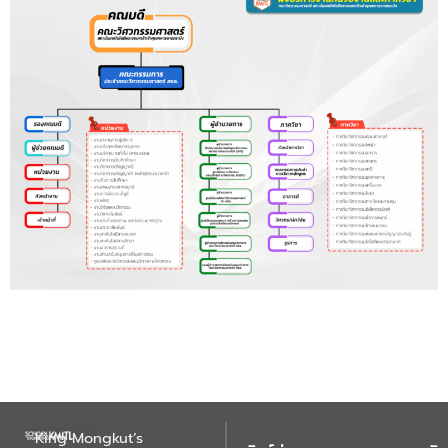
King Mongkut’s