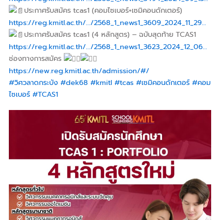
ประกาศรับสมัคร tcas1 (คอมไซเบอร์+เซมิคอนดักเตอร์)
https://reg.kmitl.ac.th/…/2568_1_news1_3609_2024_11_29…
ประกาศรับสมัคร tcas1 (4 หลักสูตร) – ฉบับสุดท้าย TCAS1
https://reg.kmitl.ac.th/…/2568_1_news1_3623_2024_12_06…
ช่องทางการสมัคร
https://new.reg.kmitl.ac.th/admission/#/
#วิศวลาดกระบัง
#dek68
#kmitl
#tcas
#เซมิคอนดักเตอร์
#คอม
ไซเบอร์
#TCAS1