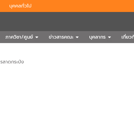
บุคคลทั่วไป
n Outbound
Open ภาควิชา/ศูนย์
Open ข่าวสารคณะ
Open บุคลา
ภาควิชา/ศูนย์
ข่าวสารคณะ
บุคลากร
เกี่ย
ารลาดกระบัง