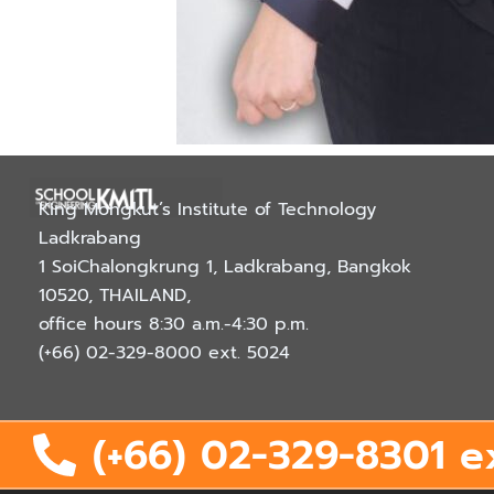
King Mongkut’s Institute of Technology
Ladkrabang
1 SoiChalongkrung 1, Ladkrabang, Bangkok
10520, THAILAND
,
office hours 8:30 a.m.-4:30 p.m.
(+66) 02-329-8000
ext. 5024
(+66) 02-329-8301 e