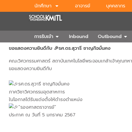
Skip
นักศึกษา
อาจารย์
บุคคลากร
to
content
Open การรับเข้า
Ope
การรับเข้า
Inbound
Outbound
ขอแสดงความยินดีกับ 🎉รศ.ดร.สุวารี ชาญกิจมั่นคง
คณะวิศวกรรมศาสตร์ สถาบันเทคโนโลยีพระจอมเกล้าเจ้าคุณทห
ขอแสดงความยินดีกับ
รศ.ดร.สุวารี ชาญกิจมั่นคง
ภาควิชาวิศวกรรมอุตสาหการ
ในโอกาสได้รับแต่งตั้งให้ดำรงตำแหน่ง
“รองศาสตราจารย์”
ประกาศ ณ วันที่ 5 มกราคม 2567