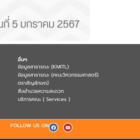
อื่นๆ
ข้อมูลสาธารณะ (KMITL)
ข้อมูลสาธารณะ (คณะวิศวกรรมศาสตร์)
ตราสัญลักษณ์
สิ่งอำนวยความสะดวก
บริการคณะ ( Services )
F
Y
FOLLOW US ON
a
o
c
u
e
t