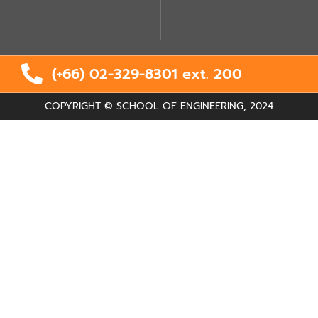
(+66) 02-329-8301 ext.
200
COPYRIGHT © SCHOOL OF ENGINEERING, 2024