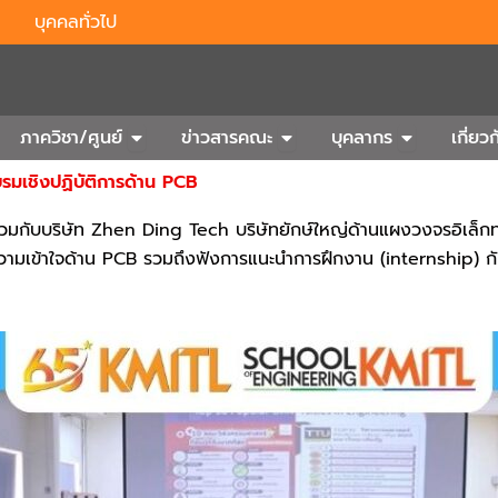
บุคคลทั่วไป
n Outbound
Open ภาควิชา/ศูนย์
Open ข่าวสารคณะ
Open บุคลา
ภาควิชา/ศูนย์
ข่าวสารคณะ
บุคลากร
เกี่ย
รมเชิงปฏิบัติการด้าน PCB
ร่วมกับบริษัท Zhen Ding Tech บริษัทยักษ์ใหญ่ด้านแผงวงจรอิเล็
้ความเข้าใจด้าน PCB รวมถึงฟังการแนะนำการฝึกงาน (internship) กั