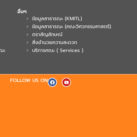
อื่นๆ
ข้อมูลสาธารณะ (KMITL)
ข้อมูลสาธารณะ (คณะวิศวกรรมศาสตร์)
ตราสัญลักษณ์
สิ่งอำนวยความสะดวก
คณะ
บริการคณะ ( Services )
F
Y
FOLLOW US ON
a
o
c
u
e
t
b
u
o
b
o
e
k