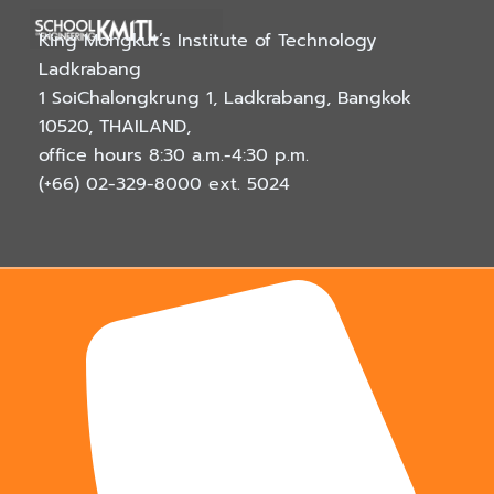
King Mongkut’s Institute of Technology
Ladkrabang
1 SoiChalongkrung 1, Ladkrabang, Bangkok
10520, THAILAND
,
office hours 8:30 a.m.-4:30 p.m.
(+66) 02-329-8000
ext. 5024