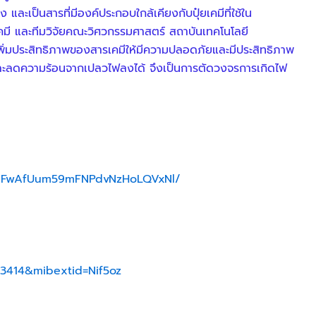
เป็นสารที่มีองค์ประกอบใกล้เคียงกับปุ๋ยเคมีที่ใช้ใน
คมี และทีมวิจัยคณะวิศวกรรมศาสตร์ สถาบันเทคโนโลยี
พิ่มประสิทธิภาพของสารเคมีให้มีความปลอดภัยและมีประสิทธิภาพ
ิง และลดความร้อนจากเปลวไฟลงได้ จึงเป็นการตัดวงจรการเกิดไฟ
jeFwAfUum59mFNPdvNzHoLQVxNl/
3414&mibextid=Nif5oz