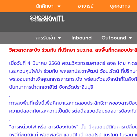
Skip
นักศึกษา
อาจารย์
บุคคลากร
to
content
Open การรับเข้า
Ope
การรับเข้า
Inbound
Outbound
วิศวลาดกระบัง ร่วมกับ ที่ปรึกษา รมว.ทส. ลงพื้นที่ทดสอบป
เมื่อวันที่ 4 มีนาคม 2568 คณะวิศวกรรมศาสตร์ สจล โดย ศ.ดร
และควบคุมไฟป่า ร่วมกับ พลเอกประชาพัฒน์ วัจนะรัตน์ ที่ปรึ
พระจอมเกล้าเจ้าคุณทหารลาดกระบัง พร้อมด้วยเจ้าหน้าที่ในสังก
นันทนาการน้ำตกเขาอีโต้ จังหวัดปราจีนบุรี
.
การลงพื้นที่ครั้งนี้เพื่อศึกษาและทดสอบประสิทธิภาพของสารป
ความปลอดภัยและความเป็นมิตรต่อสิ่งแวดล้อมของสารป้องกัน
.
“สารหน่วงไฟ หรือ สารป้องกันไฟ” นั้น มีคุณสมบัติในการเปลี่
ไฟดีที่สุดได้แก่ ฟอสฟอรัส แอนติโมนี คลอไรน์ โบรไมน์ โบรอน แล