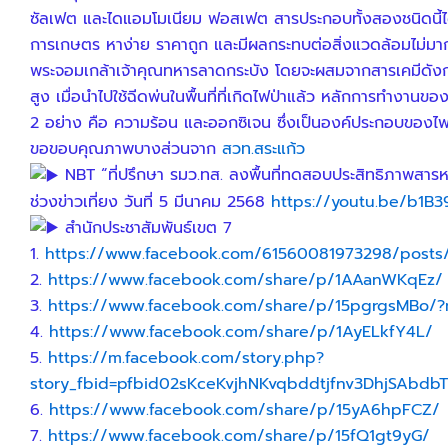
ซัลเฟต และไดแอมโมเนียม ฟอสเฟต สารประกอบทั้งสองชนิดนี้ได้รั
การเกษตร หาง่าย ราคาถูก และมีผลกระทบต่อสิ่งแวดล้อมไม่มาก
พระจอมเกล้าเจ้าคุณทหารลาดกระบัง โดยจะผสมจากสารเคมีดังกล่
สูง เมื่อนำไปใช้ฉีดพ่นในพื้นที่ที่เกิดไฟป่าแล้ว หลักการทำง
2 อย่าง คือ ความร้อน และออกซิเจน ซึ่งเป็นองค์ประกอบของไ
ขอขอบคุณภาพบางส่วนจาก
สวท.สระแก้ว
NBT “ที่ปรึกษา รมว.ทส. ลงพื้นที่ทดสอบประสิทธิภาพสาร
ช่วงข่าวเที่ยง วันที่ 5 มีนาคม 2568
https://youtu.be/b1B
สำนักประชาสัมพันธ์เขต 7
1.
https://www.facebook.com/61560081973298/pos
2.
https://www.facebook.com/share/p/1AAanWKqEz/
3.
https://www.facebook.com/share/p/15pgrgsMBo/?
4.
https://www.facebook.com/share/p/1AyELkfY4L/
5.
https://m.facebook.com/story.php?
story_fbid=pfbid02sKceKvjhNKvqbddtjfnv3DhjSAbdb
6.
https://www.facebook.com/share/p/15yA6hpFCZ/
7.
https://www.facebook.com/share/p/15fQ1gt9yG/