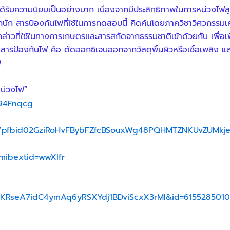
บความนิยมเป็นอย่างมาก เนื่องจากมีประสิทธิภาพในการหน่วงไฟสูง และ
นัก สารป้องกันไฟที่ใช้ในการทดสอบนี้ คิดค้นโดยภาควิชาวิศวกรรมเ
าวที่ใช้ในทางการเกษตรและสารสกัดจากธรรมชาติเข้าด้วยกัน เพื่อเ
านของสารป้องกันไฟ คือ ตัดออกซิเจนออกจากวัสดุพื้นผิวหรือเชื้อเพล
ฟ
หน่วงไฟ”
394Fnqcg
ts/pfbid02GziRoHvFBybFZfcBSouxWg48PQHMTZNKUvZUMk
mibextid=wwXIfr
TKRseA7idC4ymAq6yRSXYdj1BDviScxX3rMl&id=6155285010