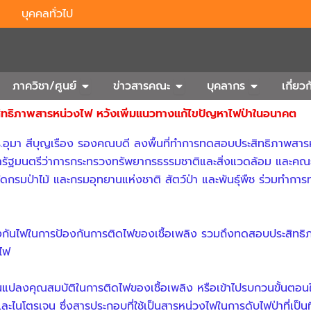
บุคคลทั่วไป
n Outbound
Open ภาควิชา/ศูนย์
Open ข่าวสารคณะ
Open บุคลา
ภาควิชา/ศูนย์
ข่าวสารคณะ
บุคลากร
เกี่ย
ระสิทธิภาพสารหน่วงไฟ หวังเพิ่มแนวทางแก้ไขปัญหาไฟป่าในอนาคต
.อุมา สีบุญเรือง รองคณบดี ลงพื้นที่ทำการทดสอบประสิทธิภาพสารหน
กษารัฐมนตรีว่าการกระทรวงทรัพยากรธรรมชาติและสิ่งแวดล้อม และคณ
ัดกรมป่าไม้ และกรมอุทยานแห่งชาติ สัตว์ป่า และพันธุ์พืช ร่วมทำกา
้องกันไฟในการป้องกันการติดไฟของเชื้อเพลิง รวมถึงทดสอบประสิทธ
ไฟ
ยนแปลงคุณสมบัติในการติดไฟของเชื้อเพลิง หรือเข้าไปรบกวนขั้นตอน
ะไนโตรเจน ซึ่งสารประกอบที่ใช้เป็นสารหน่วงไฟในการดับไฟป่าที่เป็นที