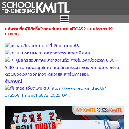
Skip
to
content
แจ้งรายชื่อผู้มีสิทธิ์เข้าสอบสัมภาษณ์ #TCAS2 แบบโควตา 19
เม.ย.68
สอบสัมภาษณ์ เสาร์ที่ 19 เมษายน 68
แบบ onsite ณ คณะวิศวกรรมศาสตร์ สจล.
ผู้มีสิทธิ์สอบทุกคนมารายงานตัว ภายในเวลาช่วงเวลา 8.30 –
9.30 น. ณ พอประชุมใหญ่ คณะวิศวกรรมศาสตร์ หากไม่มารายงาน
ตัวในช่วงเวลาดังกล่าวจะถือว่าสละสิทธิ์ในการสอบ
สัมภาษณ์
รายละเอียดเพิ่มเติม
https://www.reg.kmitl.ac.th/
…/2568_1_news1_3872_2025_04…