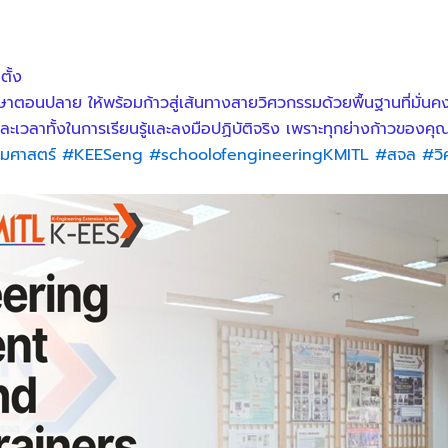
ั้ง
ษาตอนปลาย ให้พร้อมก้าวสู่เส้นทางสายวิศวกรรมด้วยพื้นฐานที่มั่นค
เวลาทั้งในการเรียนรู้และลงมือปฏิบัติจริง เพราะทุกย่างก้าวของค
รมศาสตร์
#KEESeng
#schoolofengineeringKMITL
#สจล
#วิ