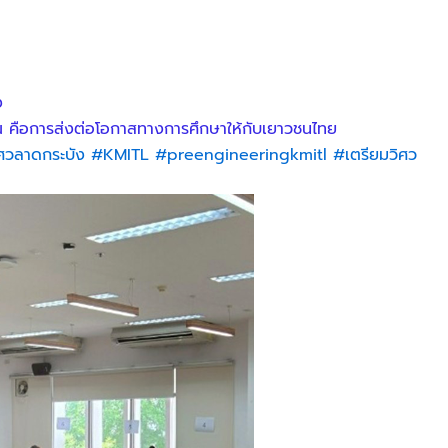
ง
ุณ คือการส่งต่อโอกาสทางการศึกษาให้กับเยาวชนไทย
ศวลาดกระบัง
#KMITL
#preengineeringkmitl
#เตรียมวิศว