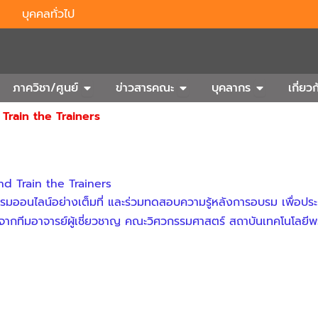
บุคคลทั่วไป
n Outbound
Open ภาควิชา/ศูนย์
Open ข่าวสารคณะ
Open บุคลา
ภาควิชา/ศูนย์
ข่าวสารคณะ
บุคลากร
เกี่ย
rain the Trainers
d Train the Trainers
มออนไลน์อย่างเต็มที่ และร่วมทดสอบความรู้หลังการอบรม เพื่อประเม
รจากทีมอาจารย์ผู้เชี่ยวชาญ คณะวิศวกรรมศาสตร์ สถาบันเทคโนโลยี