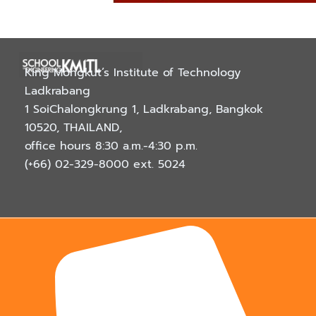
King Mongkut’s Institute of Technology
Ladkrabang
1 SoiChalongkrung 1, Ladkrabang, Bangkok
10520, THAILAND
,
office hours 8:30 a.m.-4:30 p.m.
(+66) 02-329-8000
ext. 5024