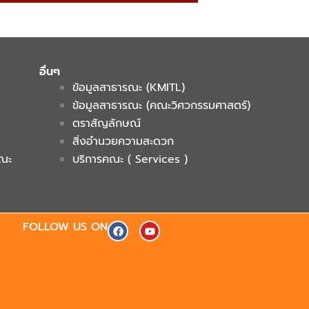
อื่นๆ
ข้อมูลสาธารณะ (KMITL)
ข้อมูลสาธารณะ (คณะวิศวกรรมศาสตร์)
ตราสัญลักษณ์
สิ่งอำนวยความสะดวก
คณะ
บริการคณะ ( Services )
F
Y
FOLLOW US ON
a
o
c
u
e
t
b
u
o
b
o
e
k