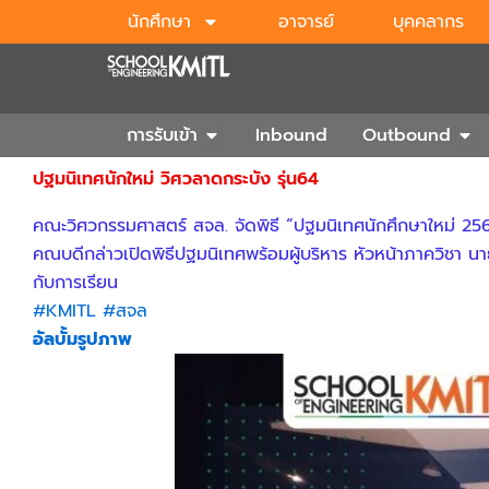
Skip
นักศึกษา
อาจารย์
บุคคลากร
to
content
Open การรับเข้า
Ope
การรับเข้า
Inbound
Outbound
ปฐมนิเทศนักใหม่ วิศวลาดกระบัง รุ่น64
คณะวิศวกรรมศาสตร์ สจล. จัดพิธี “ปฐมนิเทศนักศึกษาใหม่ 2568” เ
คณบดีกล่าวเปิดพิธีปฐมนิเทศพร้อมผู้บริหาร หัวหน้าภาควิชา นายก
กับการเรียน
#KMITL
#สจล
อัลบั้มรูปภาพ