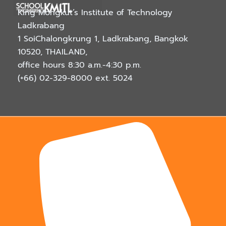
King Mongkut’s Institute of Technology
Ladkrabang
1 SoiChalongkrung 1, Ladkrabang, Bangkok
10520, THAILAND
,
office hours 8:30 a.m.-4:30 p.m.
(+66) 02-329-8000
ext. 5024