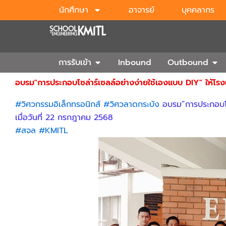
Skip
นักศึกษา
อาจารย์
บุคคลากร
to
content
Open การรับเข้า
Ope
การรับเข้า
Inbound
Outbound
อบรม"การประกอบโซล่าร์เซลล์อย่างง่ายใช้เองแบบ DIY" ให้โ
#วิศวกรรมอิเล็กทรอนิกส์
#วิศวลาดกระบัง
อบรม”การประกอบโซล
เมื่อวันที่ 22 กรกฎาคม 2568
#สจล
#KMITL