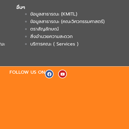
อื่นๆ
ข้อมูลสาธารณะ (KMITL)
ข้อมูลสาธารณะ (คณะวิศวกรรมศาสตร์)
ตราสัญลักษณ์
สิ่งอำนวยความสะดวก
คณะ
บริการคณะ ( Services )
F
Y
FOLLOW US ON
a
o
c
u
e
t
b
u
o
b
o
e
k