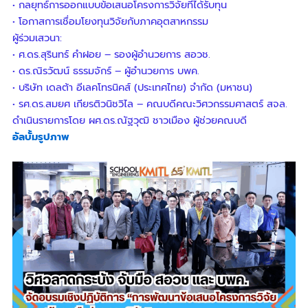
• กลยุทธ์การออกแบบข้อเสนอโครงการวิจัยที่ได้รับทุน
• โอกาสการเชื่อมโยงทุนวิจัยกับภาคอุตสาหกรรม
ผู้ร่วมเสวนา:
• ศ.ดร.สุรินทร์ คำฝอย – รองผู้อำนวยการ สอวช.
• ดร.ณิรวัฒน์ ธรรมจักร์ – ผู้อำนวยการ บพค.
• บริษัท เดลต้า อีเลคโทรนิคส์ (ประเทศไทย) จำกัด (มหาชน)
• รศ.ดร.สมยศ เกียรติวนิชวิไล – คณบดีคณะวิศวกรรมศาสตร์ สจล.
ดำเนินรายการโดย ผศ.ดร.ณัฐวุฒิ ชาวเมือง ผู้ช่วยคณบดี
อัลบั้มรูปภาพ