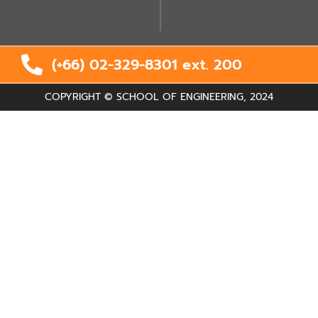
(+66) 02-329-8301 ext.
200
COPYRIGHT © SCHOOL OF ENGINEERING, 2024