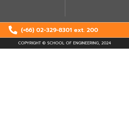
(+66) 02-329-8301 ext.
200
COPYRIGHT © SCHOOL OF ENGINEERING, 2024