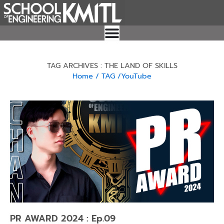
Skip
to
content
TAG ARCHIVES : THE LAND OF SKILLS
Home
/ TAG
/YouTube
Page
Page
Page
Page
PR AWARD 2024 : Ep.09