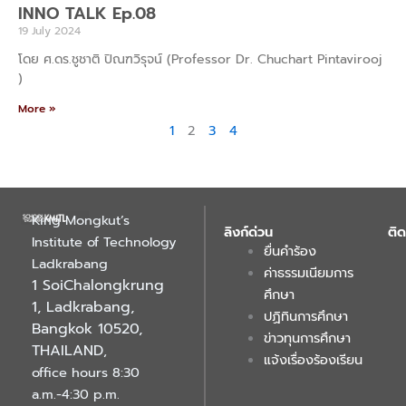
INNO TALK Ep.08
19 July 2024
โดย ศ.ดร.ชูชาติ ปิณฑวิรุจน์ (Professor Dr. Chuchart Pintavirooj
)
More »
1
2
3
4
King Mongkut’s
ลิงก์ด่วน
ติด
Institute of Technology
ยื่นคำร้อง
Ladkrabang
ค่าธรรมเนียมการ
1 SoiChalongkrung
ศึกษา
1, Ladkrabang,
ปฏิทินการศึกษา
Bangkok 10520,
ข่าวทุนการศึกษา
THAILAND
,
แจ้งเรื่องร้องเรียน
office hours 8:30
a.m.-4:30 p.m.