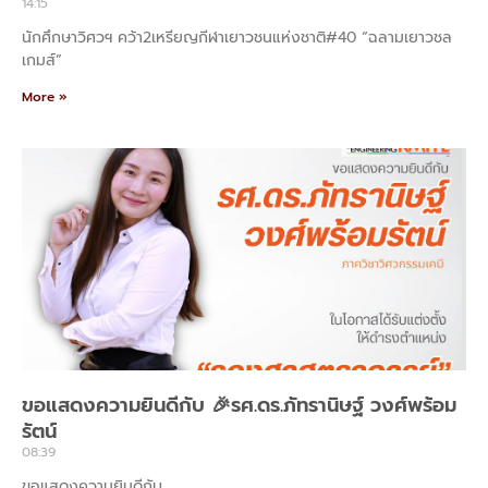
14:15
นักศึกษาวิศวฯ คว้า2เหรียญกีฬาเยาวชนแห่งชาติ#40 “ฉลามเยาวชล
เกมส์”
More »
ขอแสดงความยินดีกับ 🎉รศ.ดร.ภัทรานิษฐ์ วงศ์พร้อม
รัตน์
08:39
ขอแสดงความยินดีกับ