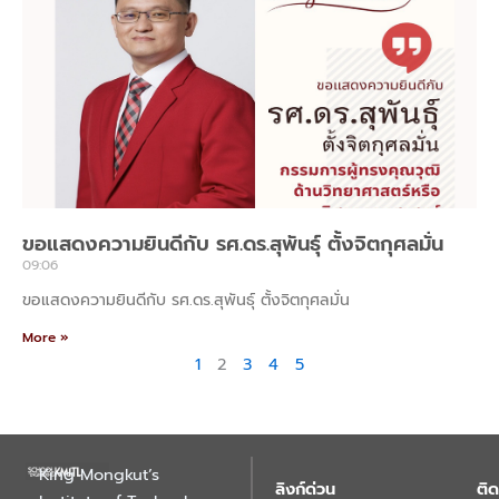
ขอแสดงความยินดีกับ รศ.ดร.สุพันธุ์ ตั้งจิตกุศลมั่น
09:06
ขอแสดงความยินดีกับ รศ.ดร.สุพันธุ์ ตั้งจิตกุศลมั่น
More »
1
2
3
4
5
King Mongkut’s
ลิงก์ด่วน
ติด