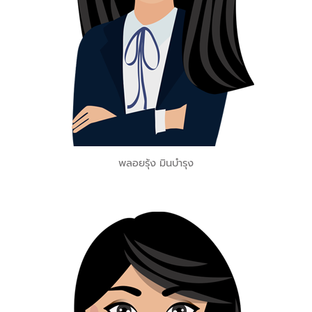
พลอยรุ้ง มินบำรุง