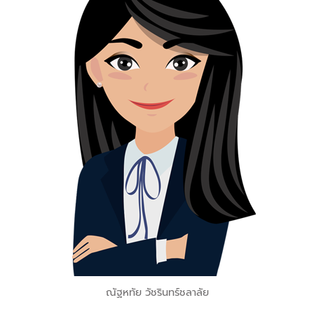
ณัฐหทัย วัชรินทร์ชลาลัย