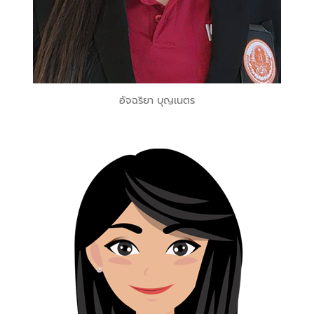
อัจฉริยา บุญเนตร