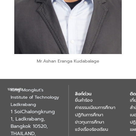
Mr.Ashan Eranga Kudabalage
King Mongkut’s
ลิงก์ด่วน
ติด
Institute of Technology
ยื่นคำร้อง
เกี
Ladkrabang
ค่าธรรมเนียมการศึกษา
สำ
1 SoiChalongkrung
ปฏิทินการศึกษา
เบอ
1, Ladkrabang,
ข่าวทุนการศึกษา
ปฏ
Bangkok 10520,
แจ้งเรื่องร้องเรียน
แผ
THAILAND
,