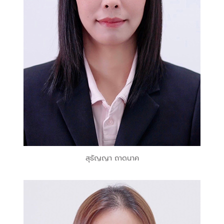
สุธัญญา ถาดนาค