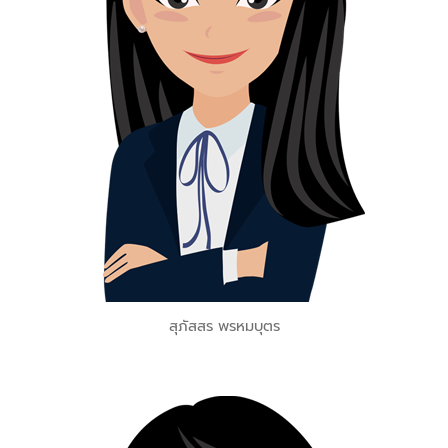
สุภัสสร พรหมบุตร