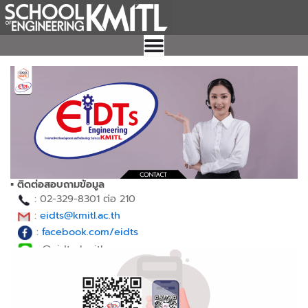
Skip
to
content
▪︎ ติดต่อสอบถามข้อมูล
▪︎
:
02-329-8301 ต่อ 210
▪︎
:
eidts@kmitl.ac.th
▪︎
:
facebook.com/eidts
▪︎
:
@eidts_kmitl