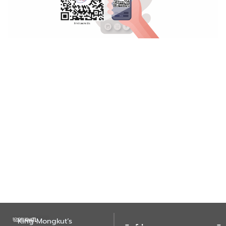
King Mongkut’s