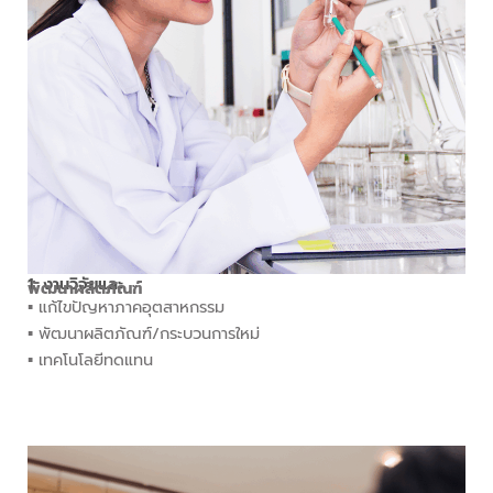
1. งานวิจัยและ
พัฒนาผลิตภัณฑ์
▪︎ แก้ไขปัญหาภาคอุตสาหกรรม
▪︎ พัฒนาผลิตภัณฑ์/กระบวนการใหม่
▪︎ เทคโนโลยีทดแทน