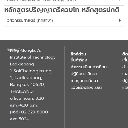
หลักสูตรปริญญาตรีควบโท หลักสูตรปกติ
วิศวกรรมศาสตร์ (ทุกสาขา)
King Mongkut’s
ลิงก์ด่วน
ติด
Institute of Technology
ยื่นคำร้อง
เกี
Ladkrabang
ค่าธรรมเนียมการศึกษา
สำ
1 SoiChalongkrung
ปฏิทินการศึกษา
เบอ
1, Ladkrabang,
ข่าวทุนการศึกษา
ปฏ
Bangkok 10520,
แจ้งเรื่องร้องเรียน
แผ
THAILAND
,
office hours 8:30
a.m.-4:30 p.m.
(+66) 02-329-8000
ext. 5024