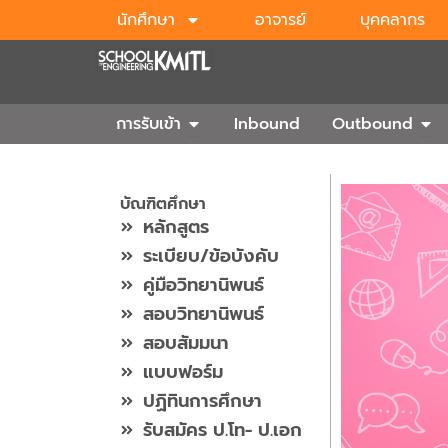
Skip
นักศึกษา
อาจารย์
บุคคลากร
to
content
Open การรับเข้า
Ope
การรับเข้า
Inbound
Outbound
บัณฑิตศึกษา
หลักสูตร
ระเบียบ/ข้อบังคับ
คู่มือวิทยานิพนธ์
สอบวิทยานิพนธ์
สอบสัมมนา
แบบฟอร์ม
ปฏิทินการศึกษา
รับสมัคร ป.โท- ป.เอก