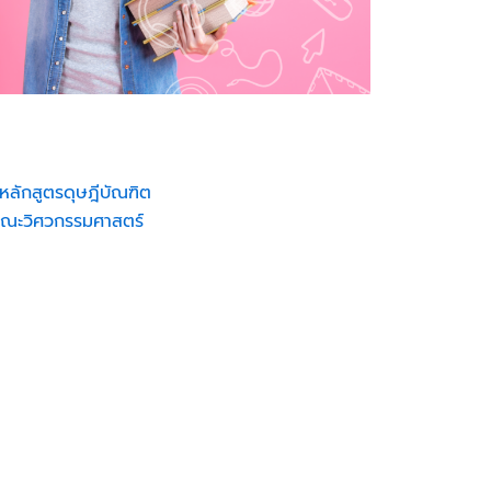
บหลักสูตรดุษฎีบัณฑิต
 คณะวิศวกรรมศาสตร์